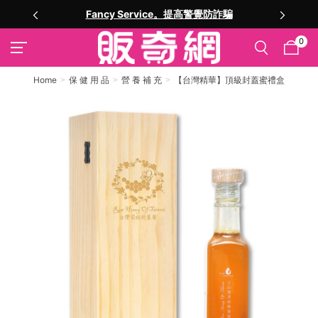
註冊就送購物金
0
Home
保 健 用 品
營 養 補 充
【台灣精華】頂級封蓋蜜禮盒