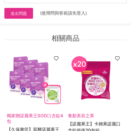
(使用問與答前請先登入)
送出問題
相關商品
獨家贈諾麗果王SOD口含錠4
養顏美容之果
包
【諾麗果王】卡姆果諾麗口
【久保雅司】双酵諾麗果王
含錠超值20包組