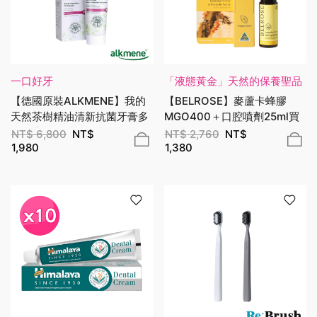
一口好牙
「液態黃金」天然的保養聖品
【德國原裝ALKMENE】我的
【BELROSE】麥蘆卡蜂膠
天然茶樹精油清新抗菌牙膏多
MGO400＋口腔噴劑25ml買
件優惠
一送一
NT$
6,800
NT$
NT$
2,760
NT$
1,980
1,380