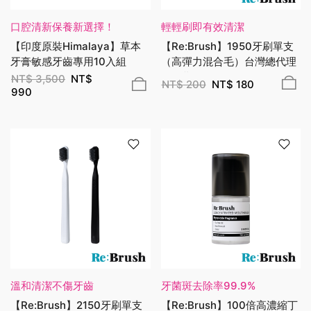
口腔清新保養新選擇！
輕輕刷即有效清潔
【印度原裝Himalaya】草本
【Re:Brush】1950牙刷單支
牙膏敏感牙齒專用10入組
（高彈力混合毛）台灣總代理
公司貨
NT$
3,500
NT$
NT$
200
NT$
180
990
溫和清潔不傷牙齒
牙菌斑去除率99.9%
【Re:Brush】2150牙刷單支
【Re:Brush】100倍高濃縮丁