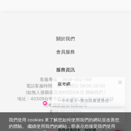
關於我們
會員服務
服務資訊
客服專線：0809-082-168
販奇網
電話客服時間：周一至周日 09:00-20:00
(如無人接聽或其他時間請來信
聯絡我們
)
地址：40309台中市西區台灣大道二段489號15樓
✨今年夏天~重現肌膚通透感✨
汎奇國際股份有限公司
統編 80317830
回覆至 販奇網
我們使用 cookies 來了解您如何使用我們的網站並改善您
的體驗。 繼續使用我們的網站，即表示您接受我們使用
與我成為好友，領取隱藏優惠