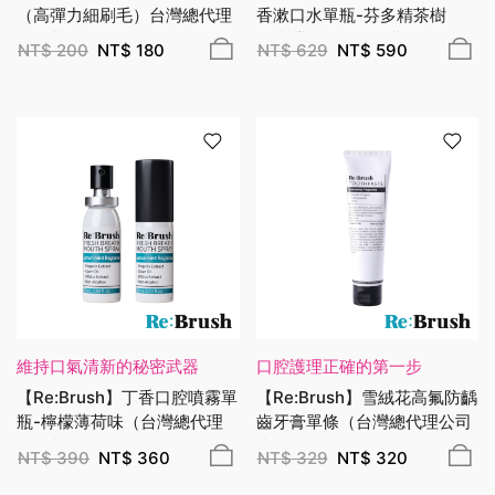
（高彈力細刷毛）台灣總代理
香漱口水單瓶-芬多精茶樹
公司貨
（台灣總代理公司貨）
NT$
200
NT$
180
NT$
629
NT$
590
維持口氣清新的秘密武器
口腔護理正確的第一步
【Re:Brush】丁香口腔噴霧單
【Re:Brush】雪絨花高氟防齲
瓶-檸檬薄荷味（台灣總代理
齒牙膏單條（台灣總代理公司
公司貨）
貨）
NT$
390
NT$
360
NT$
329
NT$
320