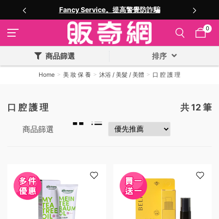
Fancy Service。提高警覺防詐騙
0
商品篩選
排序
Home
美 妝 保 養
沐浴 / 美髮 / 美體
口 腔 護 理
口 腔 護 理
共
12
筆
商品篩選