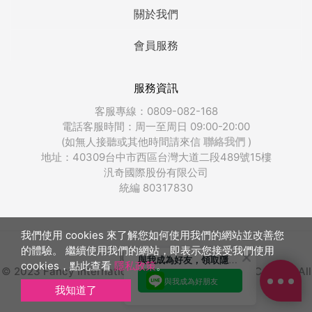
關於我們
會員服務
服務資訊
客服專線：0809-082-168
電話客服時間：周一至周日 09:00-20:00
(如無人接聽或其他時間請來信
聯絡我們
)
販奇網
地址：40309台中市西區台灣大道二段489號15樓
汎奇國際股份有限公司
統編 80317830
✨今年夏天~重現肌膚通透感✨
回覆至 販奇網
我們使用 cookies 來了解您如何使用我們的網站並改善您
的體驗。 繼續使用我們的網站，即表示您接受我們使用
販奇網版權所有
與我成為好友，領取隱藏優惠
cookies，點此查看
隱私政策
。
© 2023 Fancy International Integrated Marketing Co., Ltd. All
與我成為好朋友
Rights Reserved.
我知道了