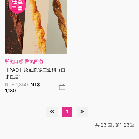
酥脆口感 香氣四溢
【PAO】炫風脆脆三盒組（口
味任選）
NT$
1,350
NT$
1,180
1
共 23 筆, 第1-23筆