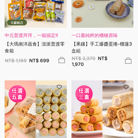
中元普渡拜拜，一箱搞定!!
一口最純粹的榴槤原味
【大瑪南洋蔬食】澎派普渡零
【果鑲】手工爆醬蛋捲-榴蓮3
食箱
盒組
NT$
2,370
NT$
NT$
1,169
NT$
699
1,970