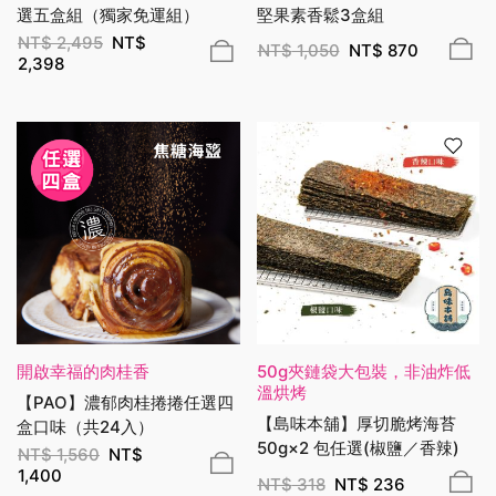
選五盒組（獨家免運組）
堅果素香鬆3盒組
NT$
2,495
NT$
NT$
1,050
NT$
870
2,398
開啟幸福的肉桂香
50g夾鏈袋大包裝，非油炸低
溫烘烤
【PAO】濃郁肉桂捲捲任選四
【島味本舖】厚切脆烤海苔
盒口味（共24入）
50g×2 包任選(椒鹽／香辣)
NT$
1,560
NT$
1,400
NT$
318
NT$
236