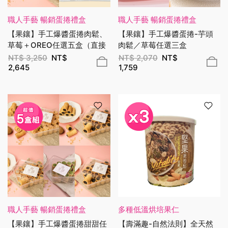
職人手藝 暢銷蛋捲禮盒
職人手藝 暢銷蛋捲禮盒
【果鑲】手工爆醬蛋捲肉鬆、
【果鑲】手工爆醬蛋捲-芋頭
草莓＋OREO任選五盒（直接
肉鬆／草莓任選三盒
免運）
NT$
3,250
NT$
NT$
2,070
NT$
2,645
1,759
職人手藝 暢銷蛋捲禮盒
多種低溫烘培果仁
【果鑲】手工爆醬蛋捲甜甜任
【壽滿趣-自然法則】全天然