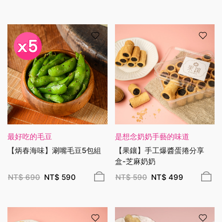
最好吃的毛豆
是想念奶奶手藝的味道
【炳春海味】涮嘴毛豆5包組
【果鑲】手工爆醬蛋捲分享
盒-芝麻奶奶
NT$
690
NT$
590
NT$
590
NT$
499