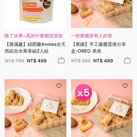
除了水果~真的什麼都沒添加
一秒療癒所有人的胃
【壽滿趣】紐西蘭Annies全天
【果鑲】手工爆醬蛋捲分享
然綜合水果香絲2入組
盒-OREO 弟弟
NT$
799
NT$
499
NT$
590
NT$
499