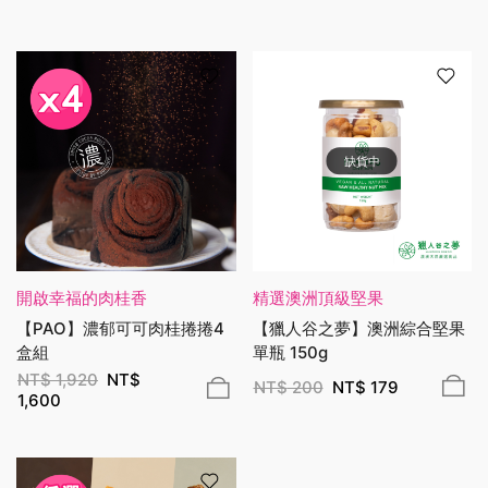
缺貨中
開啟幸福的肉桂香
精選澳洲頂級堅果
【PAO】濃郁可可肉桂捲捲4
【獵人谷之夢】澳洲綜合堅果
盒組
單瓶 150g
NT$
1,920
NT$
NT$
200
NT$
179
1,600