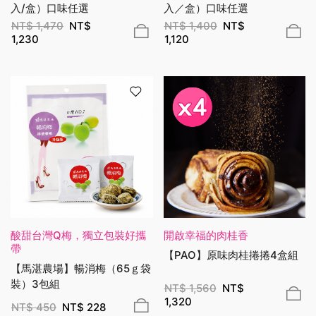
入/盒）口味任選
入／盒）口味任選
NT$
1,470
NT$
NT$
1,400
NT$
1,230
1,120
酸甜台灣Q梅，獨立包裝好攜
開啟幸福的肉桂香
帶
【PAO】原味肉桂捲捲4盒組
【馬湛農場】暢消梅（65ｇ袋
裝）3包組
NT$
1,560
NT$
1,320
NT$
450
NT$
228