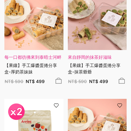
每一口都彷彿來到泰晤士河畔
來自靜岡的抹茶好滋味
【果鑲】手工爆醬蛋捲分享
【果鑲】手工爆醬蛋捲分享
盒-厚奶茶妹妹
盒-抹茶爺爺
NT$
590
NT$
499
NT$
590
NT$
499