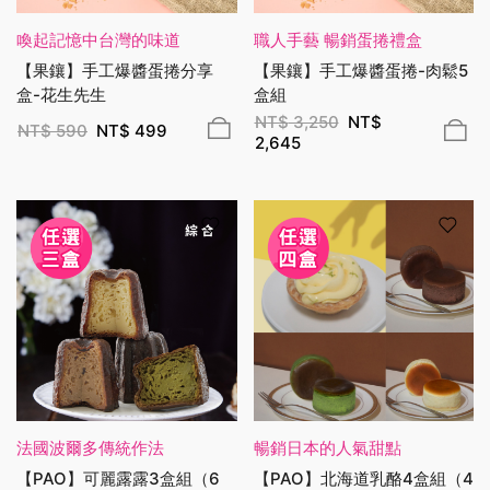
喚起記憶中台灣的味道
職人手藝 暢銷蛋捲禮盒
【果鑲】手工爆醬蛋捲分享
【果鑲】手工爆醬蛋捲-肉鬆5
盒-花生先生
盒組
NT$
3,250
NT$
NT$
590
NT$
499
2,645
法國波爾多傳統作法
暢銷日本的人氣甜點
【PAO】可麗露露3盒組（6
【PAO】北海道乳酪4盒組（4