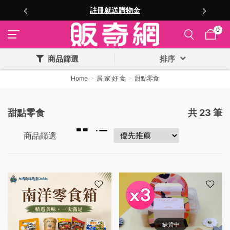
註冊就送購物金
0
商品篩選
排序
Home
居 家 好 食
甜點零食
甜點零食
共
23
筆
商品篩選
缺貨中