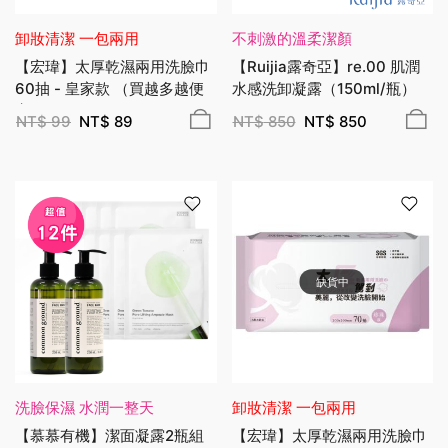
卸妝清潔 一包兩用
不刺激的溫柔潔顏
【宏瑋】太厚乾濕兩用洗臉巾
【Ruijia露奇亞】re.00 肌潤
60抽 - 皇家款 （買越多越便
水感洗卸凝露（150ml/瓶）
宜）
NT$
99
NT$
89
NT$
850
NT$
850
缺貨中
洗臉保濕 水潤一整天
卸妝清潔 一包兩用
【慕慕有機】潔面凝露2瓶組
【宏瑋】太厚乾濕兩用洗臉巾