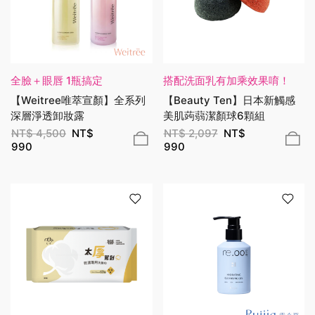
全臉＋眼唇 1瓶搞定
搭配洗面乳有加乘效果唷！
【Weitree唯萃宣顏】全系列
【Beauty Ten】日本新觸感
深層淨透卸妝露
美肌蒟蒻潔顏球6顆組
NT$
4,500
NT$
NT$
2,097
NT$
990
990