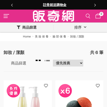
註冊就送購物金
0
商品篩選
排序
Home
美 妝 保 養
臉 部 保 養
卸妝 / 潔顏
卸妝 / 潔顏
共
6
筆
商品篩選