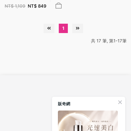
附刷＋盆組（適合二坪空間使
NT$
1,109
NT$
849
用）
1
共 17 筆, 第1-17筆
關於我們
販奇網
會員服務