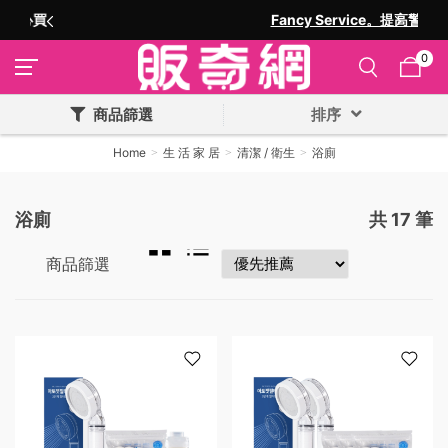
Fancy Service。提高警覺防詐騙
0
商品篩選
排序
Home
生 活 家 居
清潔 / 衛生
浴廁
浴廁
共
17
筆
商品篩選