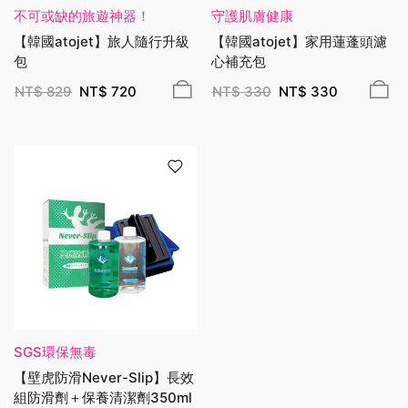
不可或缺的旅遊神器！
守護肌膚健康
【韓國atojet】旅人隨行升級
【韓國atojet】家用蓮蓬頭濾
包
心補充包
NT$
829
NT$
720
NT$
330
NT$
330
SGS環保無毒
【壁虎防滑Never-Slip】長效
組防滑劑＋保養清潔劑350ml