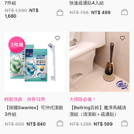
7件組
快速疏通貼4入組
NT$
1,980
NT$
NT$
796
NT$
499
1,680
輕鬆洗廁．持香12周
大掃除必備！
【韓國Swanlex】可沖式潔廁
【Bellring百鈴】魔淨馬桶清
3件組
潔組（清潔刷＋疏通貼）
NT$
900
NT$
840
NT$
1,288
NT$
599