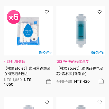
守護肌膚健康
如SPA般的放鬆享受
【韓國atojet】家用蓮蓬頭濾
【韓國atojet】維他命香氛濾
心補充包5包組
芯-森林嵐(迷迭香)
NT$
1,650
NT$
NT$
420
NT$
420
1,650