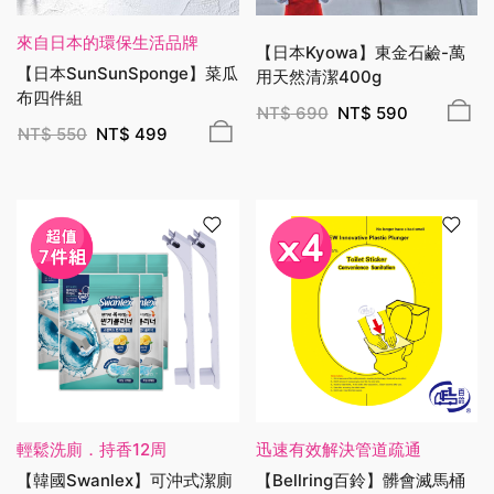
來自日本的環保生活品牌
【日本Kyowa】東金石鹼-萬
【日本SunSunSponge】菜瓜
用天然清潔400g
布四件組
NT$
690
NT$
590
NT$
550
NT$
499
輕鬆洗廁．持香12周
迅速有效解決管道疏通
【韓國Swanlex】可沖式潔廁
【Bellring百鈴】髒會滅馬桶