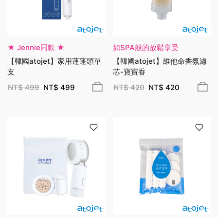
★ Jennie同款 ★
如SPA般的放鬆享受
【韓國atojet】家用蓮蓬頭單
【韓國atojet】維他命香氛濾
支
芯-寶寶香
NT$
499
NT$
499
NT$
420
NT$
420