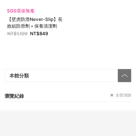
SGS環保無毒
【壁虎防滑Never-Slip】長
效組防滑劑＋保養清潔劑
350ml 附刷＋盆組（適合二
NT$
1,109
NT$
849
坪空間使用）
本館分類
全部清除
瀏覽紀錄