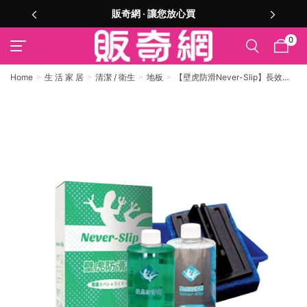
販奇網 ‧ 讓您放心買
0
Home
生 活 家 居
清潔 / 衛生
地板
【壁虎防滑Never-Slip】長效組
防滑劑＋保養清潔劑350ml 附刷＋盆
組（適合二坪空間使用）