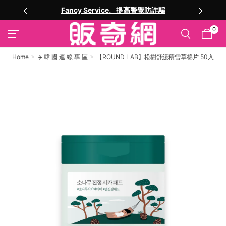
高警覺防詐騙
註冊就送購物金
0
Home
✈️ 韓 國 連 線 專 區
【ROUND LAB】松樹舒緩積雪草棉片 50入