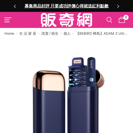
募集商品好評 只要成功評價心得就送紅利點數
0
Home
生 活 家 居
清潔 / 衛生
個人
【BEBIRD 蜂鳥】ADAM 3 Ultra
多功能彎曲定型掏耳棒