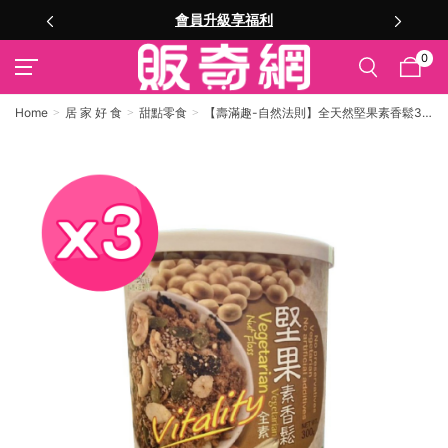
會員升級享福利
0
Home
居 家 好 食
甜點零食
【壽滿趣-自然法則】全天然堅果素香鬆3
盒組