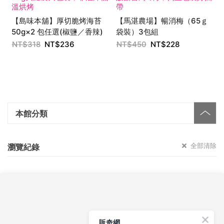
溫烘烤
帶
【島味本舖】厚切脆烤海苔
【馬湛農場】暢消梅（65ｇ
50g×2 包任選(椒鹽／香辣)
袋裝）3包組
NT$
318
NT$
236
NT$
450
NT$
228
本館分類
全部清除
瀏覽紀錄
關於我們
販奇網