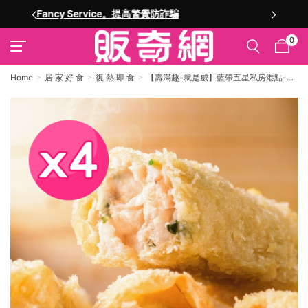
註冊就送購物金
0
Home
居 家 好 食
復 熱 即 食
【壽滿趣-就是威】藍帶五星私房港點-韭
黃鮮蝦腐皮捲4包組