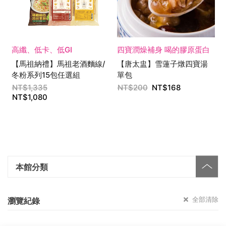
高纖、低卡、低GI
四寶潤燥補身 喝的膠原蛋白
【馬祖納禮】馬祖老酒麵線/
【唐太盅】雪蓮子燉四寶湯
冬粉系列15包任選組
單包
NT$
1,335
NT$
200
NT$
168
NT$
1,080
本館分類
全部清除
瀏覽紀錄