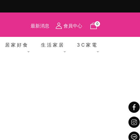
註冊就送購物金
0
最新消息
會員中心
居 家 好 食
生 活 家 居
3 C 家 電