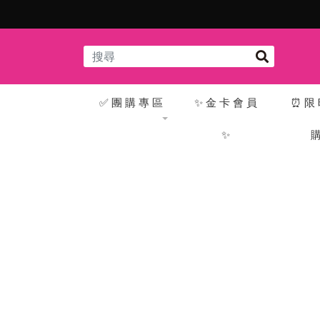
販奇網 ‧ 讓您放心買
✅ 團 購 專 區
✨ 金 卡 會 員
⏰ 限 
✨