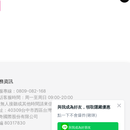
務資訊
服專線：0809-082-168
話客服時間：周一至周日 09:00-20:00
如無人接聽或其他時間請來信
聯絡我們
)
與我成為好友，領取隱藏優惠
址：40309台中市西區台灣大道二段489號15樓
點一下不會爆炸(啾咪)
奇國際股份有限公司
編 80317830
與我成為好朋友