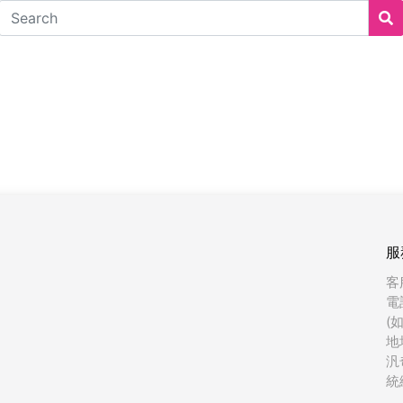
服
客
電
(
地
汎
統