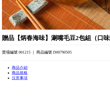
贈品【炳春海味】涮嘴毛豆2包組（口味
賣場編號
001215
｜ 商品編號
D00790505
商品介紹
商品規格
注意事項