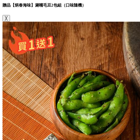
贈品【炳春海味】涮嘴毛豆2包組（口味隨機）
╳