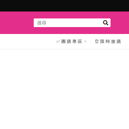
販奇網 ‧ 讓您放心買
✅ 團 購 專 區
⏰ 限 時 搶 購