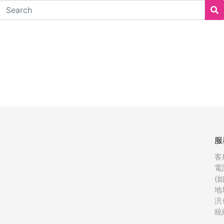
服
客
電
(
地
汎
統