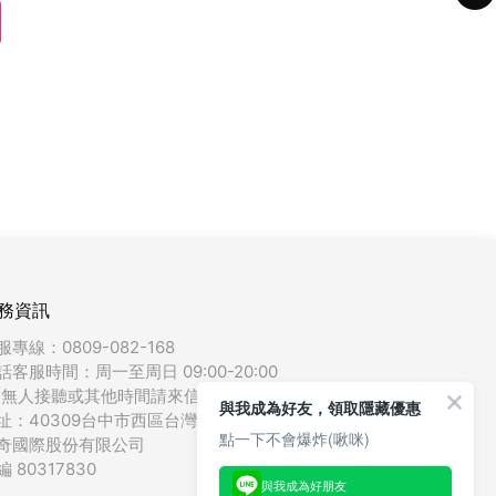
務資訊
服專線：0809-082-168
話客服時間：周一至周日 09:00-20:00
如無人接聽或其他時間請來信
聯絡我們
)
與我成為好友，領取隱藏優惠
址：40309台中市西區台灣大道二段489號15樓
點一下不會爆炸(啾咪)
奇國際股份有限公司
編 80317830
與我成為好朋友