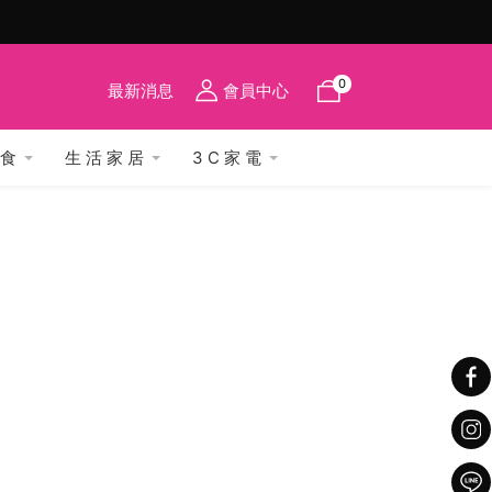
註冊就送購物金
0
最新消息
會員中心
 食
生 活 家 居
3 C 家 電