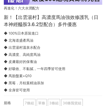
再進化！六大水潤配方
新！【出雲湯村】高濃度馬油強效修護乳（日
本神經醯胺3.6.2型配合）多件優惠
◆ 100%日本原裝進口
◆ 北海道盛產馬油
◆ 出雲湯村溫泉水配合
◆ 高濃度、高純度馬油
◆ 皮膚最好的保養油
◆ 好吸收、不黏膩，一年四季皆可使用
◆ 馬胎盤素+Q10
◆ 黑莓．月桂葉精油添加
◆ 全身皆可使用
規格
7條組
單條
3條組
36條囤貨組